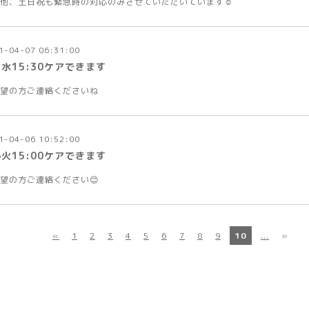
他、土日祝も緊急時の対応のみさせていただいています☺️
1-04-07 06:31:00
7水15:30ケアできます
望の方ご連絡くださいね
1-04-06 10:52:00
6火15:00ケアできます
望の方ご連絡ください😊
«
1
2
3
4
5
6
7
8
9
10
...
»