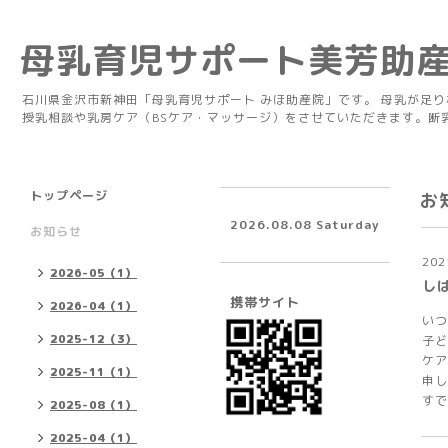
母乳育児サポート美芳助
石川県金沢市新神田「母乳育児サポート みほ助産院」です。 母乳が足
授乳相談や乳房ケア（BSケア・マッサージ）をさせていただきます。断
トップページ
お
2026.08.08 Saturday
お知らせ
202
2026-05（1）
し
携帯サイト
2026-04（1）
いつ
2025-12（3）
子ど
ケア
2025-11（1）
申し
すで
2025-08（1）
2025-04（1）