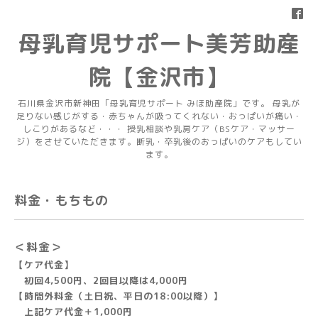
母乳育児サポート美芳助産
院【金沢市】
石川県金沢市新神田「母乳育児サポート みほ助産院」です。 母乳が
足りない感じがする・赤ちゃんが吸ってくれない・おっぱいが痛い・
しこりがあるなど・・・ 授乳相談や乳房ケア（BSケア・マッサー
ジ）をさせていただきます。断乳・卒乳後のおっぱいのケアもしてい
ます。
料金・もちもの
＜料金＞
【ケア代金】
初回4,500円、
2回目以降は4,000円
【時間外料金（土日祝、平日の18:00以降）】
上記ケア代金＋1,000円