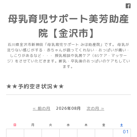
母乳育児サポート美芳助産
院【金沢市】
石川県金沢市新神田「母乳育児サポート みほ助産院」です。 母乳が
足りない感じがする・赤ちゃんが吸ってくれない・おっぱいが痛い・
しこりがあるなど・・・ 授乳相談や乳房ケア（BSケア・マッサー
ジ）をさせていただきます。断乳・卒乳後のおっぱいのケアもしてい
ます。
★★予約空き状況★★
« 前の月
2026年08月
次の月 »
日
月
火
水
木
金
土
01