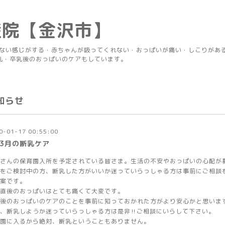
産院【金沢市】
りない感じがする・赤ちゃんが吸ってくれない・おっぱいが痛い・しこりがあ
乳・卒乳後のおっぱいのケアもしています。
知らせ
0-01-17 00:55:00
月3月の断乳ケア
さんの保育園入所を予定されている皆さま。生活の不安やおっぱいの心配が
をご検討中の方、断乳した方がいいか迷っていらっしゃる方は事前にご相談
案です。
直後のおっぱいはとても痛くて大変です。
後のおっぱいのケアのことを事前に知っておかれた方がより安心かと思いま
、断乳しようか迷っていらっしゃる方は是非‼️ご相談にいらして下さい。
園に入るから絶対、断乳ということもありません。