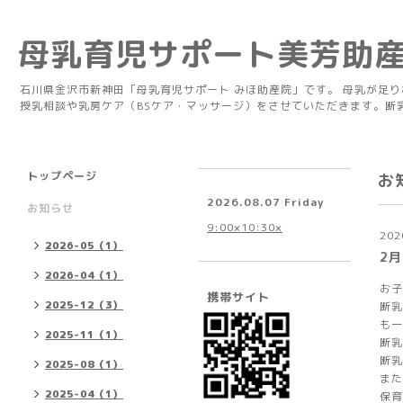
母乳育児サポート美芳助
石川県金沢市新神田「母乳育児サポート みほ助産院」です。 母乳が足
授乳相談や乳房ケア（BSケア・マッサージ）をさせていただきます。断
トップページ
お
2026.08.07 Friday
お知らせ
9:00×10:30×
202
2026-05（1）
2
2026-04（1）
お子
携帯サイト
2025-12（3）
断乳
も一
2025-11（1）
断乳
断乳
2025-08（1）
また
2025-04（1）
保育