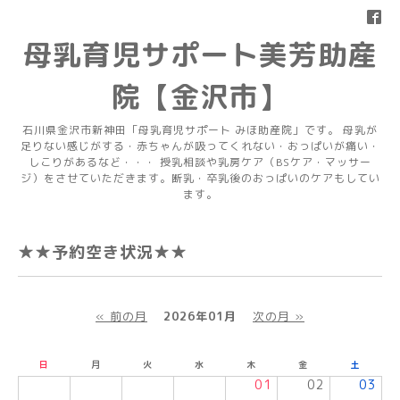
母乳育児サポート美芳助産
院【金沢市】
石川県金沢市新神田「母乳育児サポート みほ助産院」です。 母乳が
足りない感じがする・赤ちゃんが吸ってくれない・おっぱいが痛い・
しこりがあるなど・・・ 授乳相談や乳房ケア（BSケア・マッサー
ジ）をさせていただきます。断乳・卒乳後のおっぱいのケアもしてい
ます。
★★予約空き状況★★
« 前の月
2026年01月
次の月 »
日
月
火
水
木
金
土
01
02
03