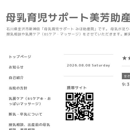
母乳育児サポート美芳助
石川県金沢市新神田「母乳育児サポート みほ助産院」です。 母乳が足
授乳相談や乳房ケア（BSケア・マッサージ）をさせていただきます。断
トップページ
★
2026.08.08 Saturday
お知らせ
空
自己紹介
9:3
携帯サイト
当院の方針
乳房ケア（BSケア®︎・お
っぱいマッサージ）
断乳・卒乳について
授乳相談、出産前の母乳
相談、育児相談