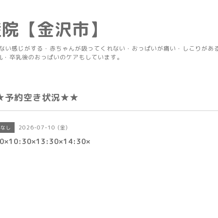
産院【金沢市】
りない感じがする・赤ちゃんが吸ってくれない・おっぱいが痛い・しこりがあ
乳・卒乳後のおっぱいのケアもしています。
★予約空き状況★★
2026-07-10 (金)
きなし
0×10:30×13:30×14:30×