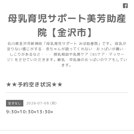
母乳育児サポート美芳助産
院【金沢市】
石川県金沢市新神田「母乳育児サポート みほ助産院」です。 母乳が
足りない感じがする・赤ちゃんが吸ってくれない・おっぱいが痛い・
しこりがあるなど・・・ 授乳相談や乳房ケア（BSケア・マッサー
ジ）をさせていただきます。断乳・卒乳後のおっぱいのケアもしてい
ます。
★★予約空き状況★★
2026-07-06 (月)
空きなし
9:30×10:30×13:30×