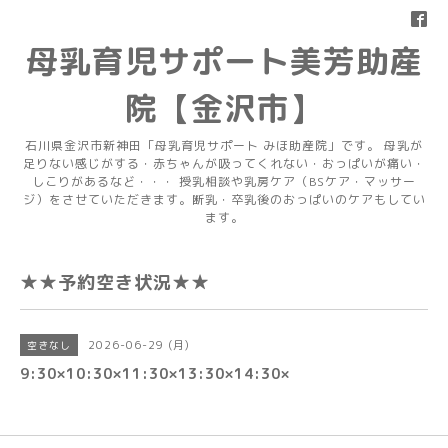
母乳育児サポート美芳助産
院【金沢市】
石川県金沢市新神田「母乳育児サポート みほ助産院」です。 母乳が
足りない感じがする・赤ちゃんが吸ってくれない・おっぱいが痛い・
しこりがあるなど・・・ 授乳相談や乳房ケア（BSケア・マッサー
ジ）をさせていただきます。断乳・卒乳後のおっぱいのケアもしてい
ます。
★★予約空き状況★★
2026-06-29 (月)
空きなし
9:30×10:30×11:30×13:30×14:30×