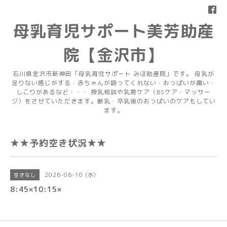
母乳育児サポート美芳助産
院【金沢市】
石川県金沢市新神田「母乳育児サポート みほ助産院」です。 母乳が
足りない感じがする・赤ちゃんが吸ってくれない・おっぱいが痛い・
しこりがあるなど・・・ 授乳相談や乳房ケア（BSケア・マッサー
ジ）をさせていただきます。断乳・卒乳後のおっぱいのケアもしてい
ます。
★★予約空き状況★★
2026-06-10 (水)
空きなし
8:45×10:15×