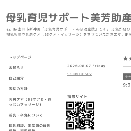
母乳育児サポート美芳助
石川県金沢市新神田「母乳育児サポート みほ助産院」です。 母乳が足
授乳相談や乳房ケア（BSケア・マッサージ）をさせていただきます。断
トップページ
★
2026.08.07 Friday
お知らせ
9:00×10:30×
空
自己紹介
9:3
当院の方針
携帯サイト
乳房ケア（BSケア®︎・お
っぱいマッサージ）
断乳・卒乳について
授乳相談、出産前の母乳
相談、育児相談