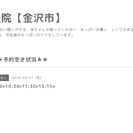
産院【金沢市】
りない感じがする・赤ちゃんが吸ってくれない・おっぱいが痛い・しこりがあ
乳・卒乳後のおっぱいのケアもしています。
★予約空き状況★★
2026-06-01 (月)
きなし
0×10:30×11:30×13:15×