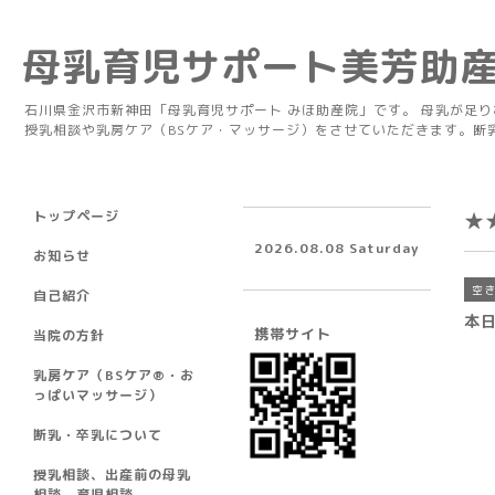
母乳育児サポート美芳助
石川県金沢市新神田「母乳育児サポート みほ助産院」です。 母乳が足
授乳相談や乳房ケア（BSケア・マッサージ）をさせていただきます。断
トップページ
★
2026.08.08 Saturday
お知らせ
空
自己紹介
本
携帯サイト
当院の方針
乳房ケア（BSケア®︎・お
っぱいマッサージ）
断乳・卒乳について
授乳相談、出産前の母乳
相談、育児相談