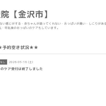
産院【金沢市】
りない感じがする・赤ちゃんが吸ってくれない・おっぱいが痛い・しこりがあ
乳・卒乳後のおっぱいのケアもしています。
★予約空き状況★★
2026-05-16 (土)
きなし
日のケア受付は終了しました