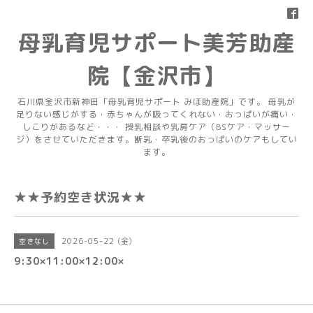
母乳育児サポート美芳助産
院【金沢市】
石川県金沢市新神田「母乳育児サポート みほ助産院」です。 母乳が
足りない感じがする・赤ちゃんが吸ってくれない・おっぱいが痛い・
しこりがあるなど・・・ 授乳相談や乳房ケア（BSケア・マッサー
ジ）をさせていただきます。断乳・卒乳後のおっぱいのケアもしてい
ます。
★★予約空き状況★★
2026-05-22 (金)
空きなし
9:30×11:00×12:00×