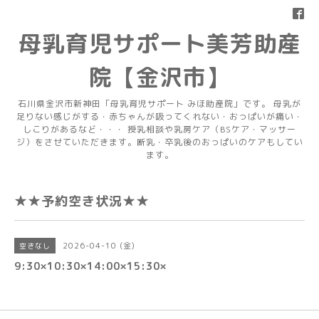
母乳育児サポート美芳助産
院【金沢市】
石川県金沢市新神田「母乳育児サポート みほ助産院」です。 母乳が
足りない感じがする・赤ちゃんが吸ってくれない・おっぱいが痛い・
しこりがあるなど・・・ 授乳相談や乳房ケア（BSケア・マッサー
ジ）をさせていただきます。断乳・卒乳後のおっぱいのケアもしてい
ます。
★★予約空き状況★★
2026-04-10 (金)
空きなし
9:30×10:30×14:00×15:30×