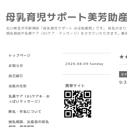
母乳育児サポート美芳助
石川県金沢市新神田「母乳育児サポート みほ助産院」です。 母乳が足
授乳相談や乳房ケア（BSケア・マッサージ）をさせていただきます。断
トップページ
★
2026.08.09 Sunday
お知らせ
空
自己紹介
9:3
携帯サイト
当院の方針
乳房ケア（BSケア®︎・お
っぱいマッサージ）
断乳・卒乳について
授乳相談、出産前の母乳
相談、育児相談