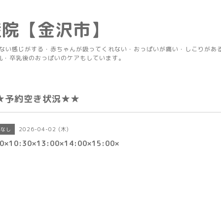
産院【金沢市】
りない感じがする・赤ちゃんが吸ってくれない・おっぱいが痛い・しこりがあ
乳・卒乳後のおっぱいのケアもしています。
★予約空き状況★★
2026-04-02 (木)
きなし
0×10:30×13:00×14:00×15:00×