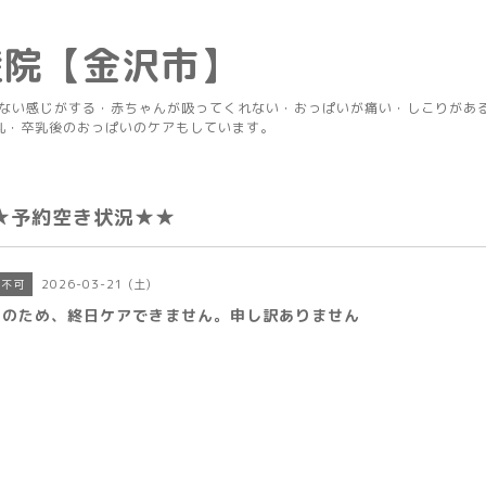
産院【金沢市】
りない感じがする・赤ちゃんが吸ってくれない・おっぱいが痛い・しこりがあ
乳・卒乳後のおっぱいのケアもしています。
★予約空き状況★★
2026-03-21 (土)
ア不可
用のため、終日ケアできません。申し訳ありません