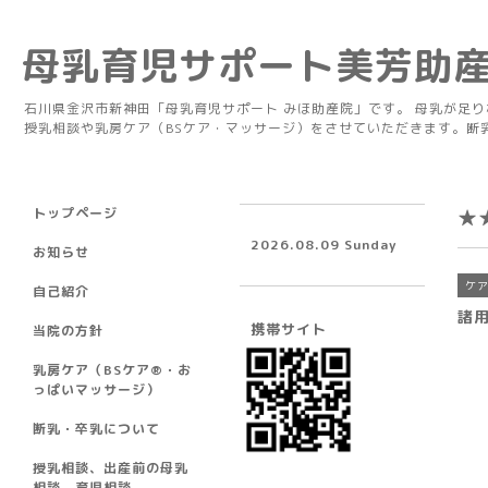
母乳育児サポート美芳助
石川県金沢市新神田「母乳育児サポート みほ助産院」です。 母乳が足
授乳相談や乳房ケア（BSケア・マッサージ）をさせていただきます。断
トップページ
★
2026.08.09 Sunday
お知らせ
ケ
自己紹介
諸
携帯サイト
当院の方針
乳房ケア（BSケア®︎・お
っぱいマッサージ）
断乳・卒乳について
授乳相談、出産前の母乳
相談、育児相談