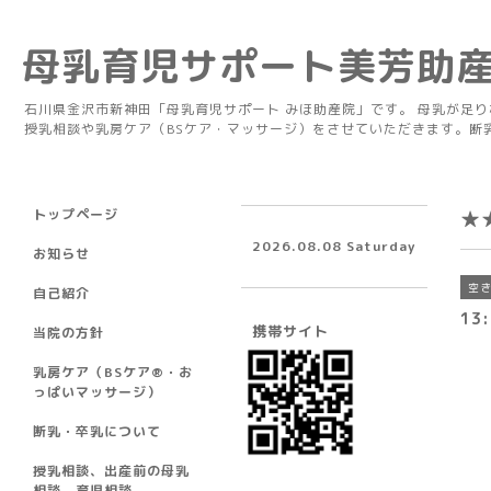
母乳育児サポート美芳助
石川県金沢市新神田「母乳育児サポート みほ助産院」です。 母乳が足
授乳相談や乳房ケア（BSケア・マッサージ）をさせていただきます。断
トップページ
★
2026.08.08 Saturday
お知らせ
空
自己紹介
13:
携帯サイト
当院の方針
乳房ケア（BSケア®︎・お
っぱいマッサージ）
断乳・卒乳について
授乳相談、出産前の母乳
相談、育児相談