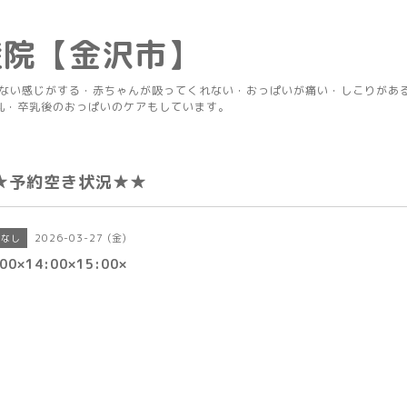
産院【金沢市】
りない感じがする・赤ちゃんが吸ってくれない・おっぱいが痛い・しこりがあ
乳・卒乳後のおっぱいのケアもしています。
★予約空き状況★★
2026-03-27 (金)
きなし
00×14:00×15:00×