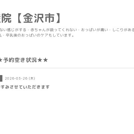
産院【金沢市】
りない感じがする・赤ちゃんが吸ってくれない・おっぱいが痛い・しこりがあ
乳・卒乳後のおっぱいのケアもしています。
★予約空き状況★★
2026-03-26 (木)
日
やすみさせていただきます