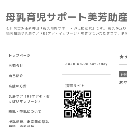
母乳育児サポート美芳助
石川県金沢市新神田「母乳育児サポート みほ助産院」です。 母乳が足
授乳相談や乳房ケア（BSケア・マッサージ）をさせていただきます。断
トップページ
★
2026.08.08 Saturday
お知らせ
休
自己紹介
お
携帯サイト
当院の方針
乳房ケア（BSケア®︎・お
っぱいマッサージ）
断乳・卒乳について
授乳相談、出産前の母乳
相談、育児相談