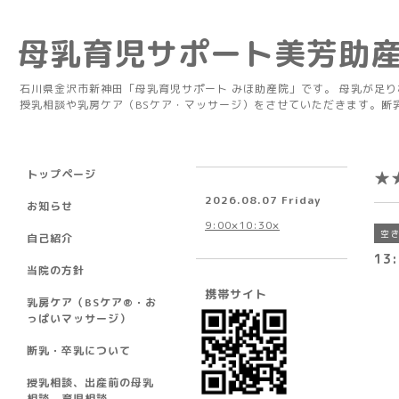
母乳育児サポート美芳助
石川県金沢市新神田「母乳育児サポート みほ助産院」です。 母乳が足
授乳相談や乳房ケア（BSケア・マッサージ）をさせていただきます。断
トップページ
★
2026.08.07 Friday
お知らせ
9:00×10:30×
空
自己紹介
13:
当院の方針
携帯サイト
乳房ケア（BSケア®︎・お
っぱいマッサージ）
断乳・卒乳について
授乳相談、出産前の母乳
相談、育児相談