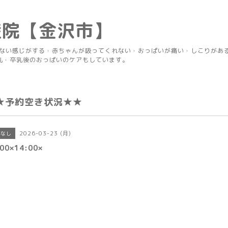
産院【金沢市】
りない感じがする・赤ちゃんが吸ってくれない・おっぱいが痛い・しこりがあ
乳・卒乳後のおっぱいのケアもしています。
★予約空き状況★★
2026-03-23 (月)
きなし
00×14:00×