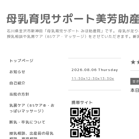
母乳育児サポート美芳助
石川県金沢市新神田「母乳育児サポート みほ助産院」です。 母乳が足
授乳相談や乳房ケア（BSケア・マッサージ）をさせていただきます。断
トップページ
★
2026.08.06 Thursday
お知らせ
11:30×12:30×13:30×
空
自己紹介
本
当院の方針
携帯サイト
乳房ケア（BSケア®︎・お
っぱいマッサージ）
断乳・卒乳について
授乳相談、出産前の母乳
相談、育児相談