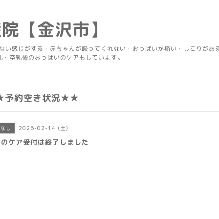
産院【金沢市】
りない感じがする・赤ちゃんが吸ってくれない・おっぱいが痛い・しこりがあ
乳・卒乳後のおっぱいのケアもしています。
★予約空き状況★★
2026-02-14 (土)
きなし
日のケア受付は終了しました