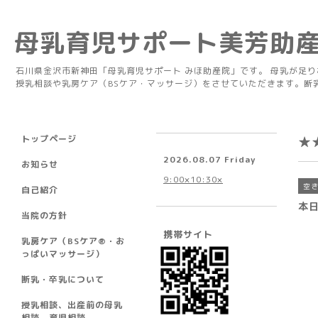
母乳育児サポート美芳助
石川県金沢市新神田「母乳育児サポート みほ助産院」です。 母乳が足
授乳相談や乳房ケア（BSケア・マッサージ）をさせていただきます。断
トップページ
★
2026.08.07 Friday
お知らせ
9:00×10:30×
空
自己紹介
本
当院の方針
携帯サイト
乳房ケア（BSケア®︎・お
っぱいマッサージ）
断乳・卒乳について
授乳相談、出産前の母乳
相談、育児相談