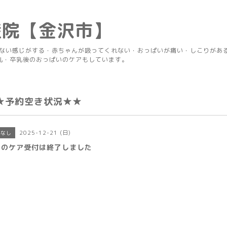
産院【金沢市】
りない感じがする・赤ちゃんが吸ってくれない・おっぱいが痛い・しこりがあ
乳・卒乳後のおっぱいのケアもしています。
★予約空き状況★★
2025-12-21 (日)
きなし
日のケア受付は終了しました