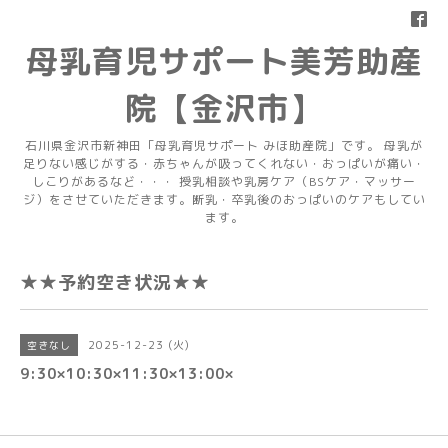
母乳育児サポート美芳助産
院【金沢市】
石川県金沢市新神田「母乳育児サポート みほ助産院」です。 母乳が
足りない感じがする・赤ちゃんが吸ってくれない・おっぱいが痛い・
しこりがあるなど・・・ 授乳相談や乳房ケア（BSケア・マッサー
ジ）をさせていただきます。断乳・卒乳後のおっぱいのケアもしてい
ます。
★★予約空き状況★★
2025-12-23 (火)
空きなし
9:30×10:30×11:30×13:00×