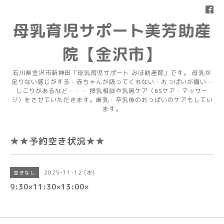
母乳育児サポート美芳助産
院【金沢市】
石川県金沢市新神田「母乳育児サポート みほ助産院」です。 母乳が
足りない感じがする・赤ちゃんが吸ってくれない・おっぱいが痛い・
しこりがあるなど・・・ 授乳相談や乳房ケア（BSケア・マッサー
ジ）をさせていただきます。断乳・卒乳後のおっぱいのケアもしてい
ます。
★★予約空き状況★★
2025-11-12 (水)
空きなし
9:30×11:30×13:00×