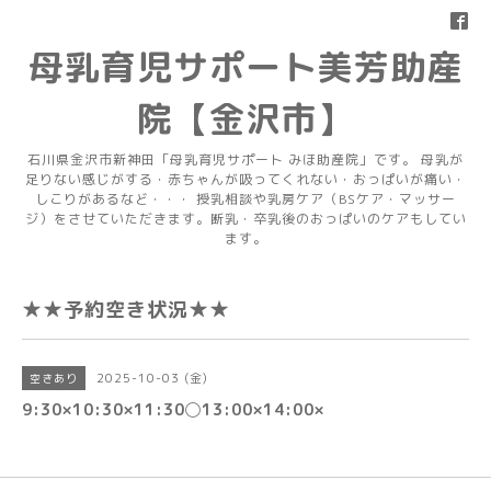
母乳育児サポート美芳助産
院【金沢市】
石川県金沢市新神田「母乳育児サポート みほ助産院」です。 母乳が
足りない感じがする・赤ちゃんが吸ってくれない・おっぱいが痛い・
しこりがあるなど・・・ 授乳相談や乳房ケア（BSケア・マッサー
ジ）をさせていただきます。断乳・卒乳後のおっぱいのケアもしてい
ます。
★★予約空き状況★★
2025-10-03 (金)
空きあり
9:30×10:30×11:30◯13:00×14:00×