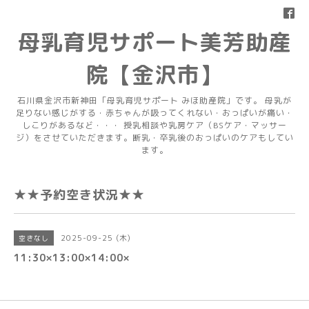
母乳育児サポート美芳助産
院【金沢市】
石川県金沢市新神田「母乳育児サポート みほ助産院」です。 母乳が
足りない感じがする・赤ちゃんが吸ってくれない・おっぱいが痛い・
しこりがあるなど・・・ 授乳相談や乳房ケア（BSケア・マッサー
ジ）をさせていただきます。断乳・卒乳後のおっぱいのケアもしてい
ます。
★★予約空き状況★★
2025-09-25 (木)
空きなし
11:30×13:00×14:00×