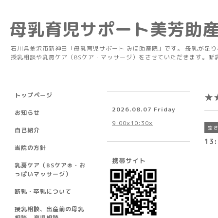
母乳育児サポート美芳助
石川県金沢市新神田「母乳育児サポート みほ助産院」です。 母乳が足
授乳相談や乳房ケア（BSケア・マッサージ）をさせていただきます。断
トップページ
★
2026.08.07 Friday
お知らせ
9:00×10:30×
空
自己紹介
13:
当院の方針
携帯サイト
乳房ケア（BSケア®︎・お
っぱいマッサージ）
断乳・卒乳について
授乳相談、出産前の母乳
相談、育児相談