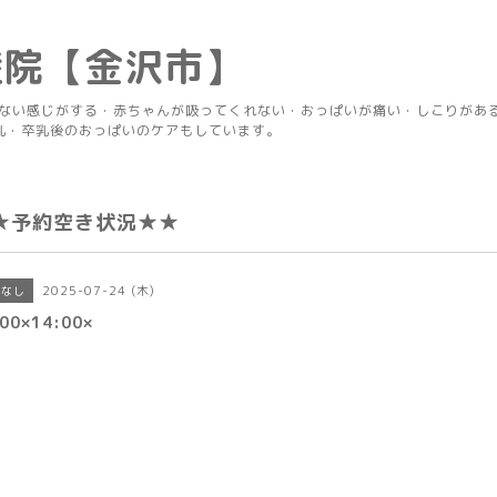
産院【金沢市】
りない感じがする・赤ちゃんが吸ってくれない・おっぱいが痛い・しこりがあ
乳・卒乳後のおっぱいのケアもしています。
★予約空き状況★★
2025-07-24 (木)
きなし
00×14:00×