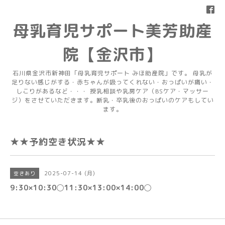
母乳育児サポート美芳助産
院【金沢市】
石川県金沢市新神田「母乳育児サポート みほ助産院」です。 母乳が
足りない感じがする・赤ちゃんが吸ってくれない・おっぱいが痛い・
しこりがあるなど・・・ 授乳相談や乳房ケア（BSケア・マッサー
ジ）をさせていただきます。断乳・卒乳後のおっぱいのケアもしてい
ます。
★★予約空き状況★★
2025-07-14 (月)
空きあり
9:30×10:30◯11:30×13:00×14:00◯