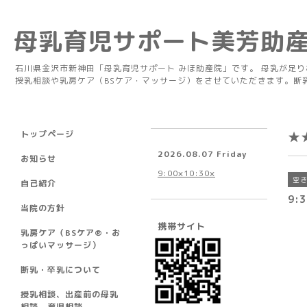
母乳育児サポート美芳助
石川県金沢市新神田「母乳育児サポート みほ助産院」です。 母乳が足
授乳相談や乳房ケア（BSケア・マッサージ）をさせていただきます。断
トップページ
★
2026.08.07 Friday
お知らせ
9:00×10:30×
空
自己紹介
9:
当院の方針
携帯サイト
乳房ケア（BSケア®︎・お
っぱいマッサージ）
断乳・卒乳について
授乳相談、出産前の母乳
相談、育児相談