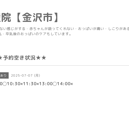
産院【金沢市】
りない感じがする・赤ちゃんが吸ってくれない・おっぱいが痛い・しこりがあ
乳・卒乳後のおっぱいのケアもしています。
★予約空き状況★★
2025-07-07 (月)
きあり
30◯10:30×11:30×13:00◯14:00×