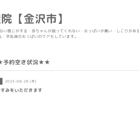
産院【金沢市】
りない感じがする・赤ちゃんが吸ってくれない・おっぱいが痛い・しこりがあ
乳・卒乳後のおっぱいのケアもしています。
★予約空き状況★★
2025-06-26 (木)
日
やすみをいただきます