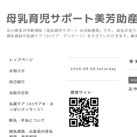
母乳育児サポート美芳助
石川県金沢市新神田「母乳育児サポート みほ助産院」です。 母乳が足
授乳相談や乳房ケア（BSケア・マッサージ）をさせていただきます。断
トップページ
★
2026.08.08 Saturday
お知らせ
休
自己紹介
お
携帯サイト
当院の方針
乳房ケア（BSケア®︎・お
っぱいマッサージ）
断乳・卒乳について
授乳相談、出産前の母乳
相談、育児相談