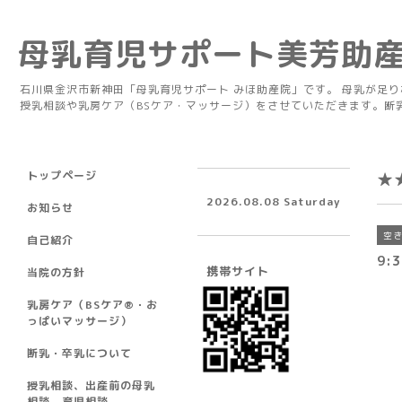
母乳育児サポート美芳助
石川県金沢市新神田「母乳育児サポート みほ助産院」です。 母乳が足
授乳相談や乳房ケア（BSケア・マッサージ）をさせていただきます。断
トップページ
★
2026.08.08 Saturday
お知らせ
空
自己紹介
9:
携帯サイト
当院の方針
乳房ケア（BSケア®︎・お
っぱいマッサージ）
断乳・卒乳について
授乳相談、出産前の母乳
相談、育児相談