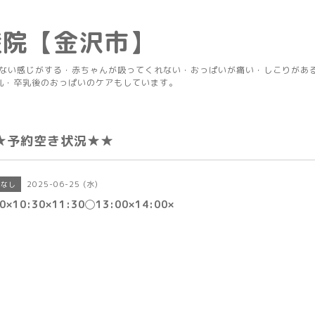
産院【金沢市】
りない感じがする・赤ちゃんが吸ってくれない・おっぱいが痛い・しこりがあ
乳・卒乳後のおっぱいのケアもしています。
★予約空き状況★★
2025-06-25 (水)
きなし
30×10:30×11:30◯13:00×14:00×