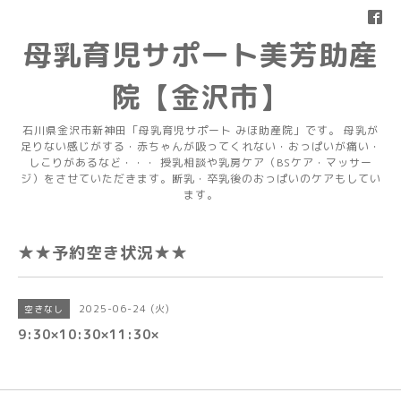
母乳育児サポート美芳助産
院【金沢市】
石川県金沢市新神田「母乳育児サポート みほ助産院」です。 母乳が
足りない感じがする・赤ちゃんが吸ってくれない・おっぱいが痛い・
しこりがあるなど・・・ 授乳相談や乳房ケア（BSケア・マッサー
ジ）をさせていただきます。断乳・卒乳後のおっぱいのケアもしてい
ます。
★★予約空き状況★★
2025-06-24 (火)
空きなし
9:30×10:30×11:30×