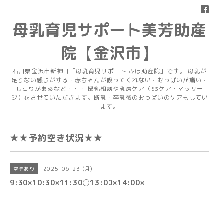
母乳育児サポート美芳助産
院【金沢市】
石川県金沢市新神田「母乳育児サポート みほ助産院」です。 母乳が
足りない感じがする・赤ちゃんが吸ってくれない・おっぱいが痛い・
しこりがあるなど・・・ 授乳相談や乳房ケア（BSケア・マッサー
ジ）をさせていただきます。断乳・卒乳後のおっぱいのケアもしてい
ます。
★★予約空き状況★★
2025-06-23 (月)
空きあり
9:30×10:30×11:30◯13:00×14:00×