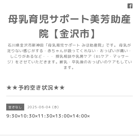
母乳育児サポート美芳助産
院【金沢市】
石川県金沢市新神田「母乳育児サポート みほ助産院」です。 母乳が
足りない感じがする・赤ちゃんが吸ってくれない・おっぱいが痛い・
しこりがあるなど・・・ 授乳相談や乳房ケア（BSケア・マッサー
ジ）をさせていただきます。断乳・卒乳後のおっぱいのケアもしてい
ます。
★★予約空き状況★★
2025-06-04 (水)
空きなし
9:30×10:30×11:30×13:00×14:00×