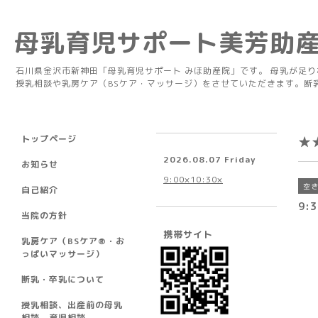
母乳育児サポート美芳助
石川県金沢市新神田「母乳育児サポート みほ助産院」です。 母乳が足
授乳相談や乳房ケア（BSケア・マッサージ）をさせていただきます。断
トップページ
★
2026.08.07 Friday
お知らせ
9:00×10:30×
空
自己紹介
9:3
当院の方針
携帯サイト
乳房ケア（BSケア®︎・お
っぱいマッサージ）
断乳・卒乳について
授乳相談、出産前の母乳
相談、育児相談