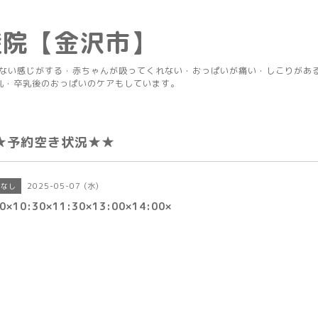
産院【金沢市】
りない感じがする・赤ちゃんが吸ってくれない・おっぱいが痛い・しこりがあ
乳・卒乳後のおっぱいのケアもしています。
★予約空き状況★★
2025-05-07 (水)
きなし
0×10:30×11:30×13:00×14:00×