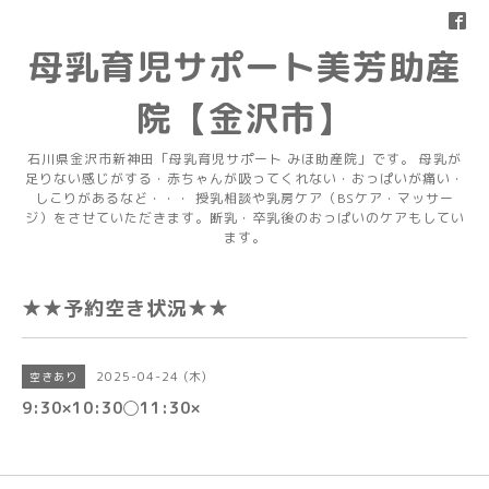
母乳育児サポート美芳助産
院【金沢市】
石川県金沢市新神田「母乳育児サポート みほ助産院」です。 母乳が
足りない感じがする・赤ちゃんが吸ってくれない・おっぱいが痛い・
しこりがあるなど・・・ 授乳相談や乳房ケア（BSケア・マッサー
ジ）をさせていただきます。断乳・卒乳後のおっぱいのケアもしてい
ます。
★★予約空き状況★★
2025-04-24 (木)
空きあり
9:30×10:30◯11:30×