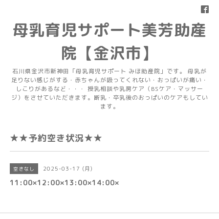
母乳育児サポート美芳助産
院【金沢市】
石川県金沢市新神田「母乳育児サポート みほ助産院」です。 母乳が
足りない感じがする・赤ちゃんが吸ってくれない・おっぱいが痛い・
しこりがあるなど・・・ 授乳相談や乳房ケア（BSケア・マッサー
ジ）をさせていただきます。断乳・卒乳後のおっぱいのケアもしてい
ます。
★★予約空き状況★★
2025-03-17 (月)
空きなし
11:00×12:00×13:00×14:00×