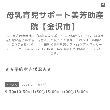
母乳育児サポート美芳助産
院【金沢市】
石川県金沢市新神田「母乳育児サポート みほ助産院」です。 母乳が
足りない感じがする・赤ちゃんが吸ってくれない・おっぱいが痛い・
しこりがあるなど・・・ 授乳相談や乳房ケア（BSケア・マッサー
ジ）をさせていただきます。断乳・卒乳後のおっぱいのケアもしてい
ます。
★★予約空き状況★★
2025-01-10 (金)
空きあり
9:30×10:30×11:30◯13:00×14:00◯15:00×