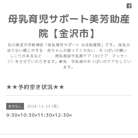
母乳育児サポート美芳助産
院【金沢市】
石川県金沢市新神田「母乳育児サポート みほ助産院」です。 母乳が
足りない感じがする・赤ちゃんが吸ってくれない・おっぱいが痛い・
しこりがあるなど・・・ 授乳相談や乳房ケア（BSケア・マッサー
ジ）をさせていただきます。断乳・卒乳後のおっぱいのケアもしてい
ます。
★★予約空き状況★★
2024-12-23 (月)
空きなし
9:30×10:30×11:30×12:30×