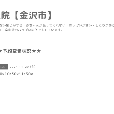
産院【金沢市】
りない感じがする・赤ちゃんが吸ってくれない・おっぱいが痛い・しこりがあ
乳・卒乳後のおっぱいのケアもしています。
★予約空き状況★★
2024-11-29 (金)
きなし
0×10:30×11:30×