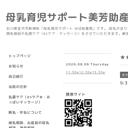
母乳育児サポート美芳助
石川県金沢市新神田「母乳育児サポート みほ助産院」です。 母乳が足
授乳相談や乳房ケア（BSケア・マッサージ）をさせていただきます。断
トップページ
★
2026.08.06 Thursday
お知らせ
11:30×12:30×13:30×
空
自己紹介
9:3
当院の方針
携帯サイト
乳房ケア（BSケア®︎・お
っぱいマッサージ）
断乳・卒乳について
授乳相談、出産前の母乳
相談、育児相談