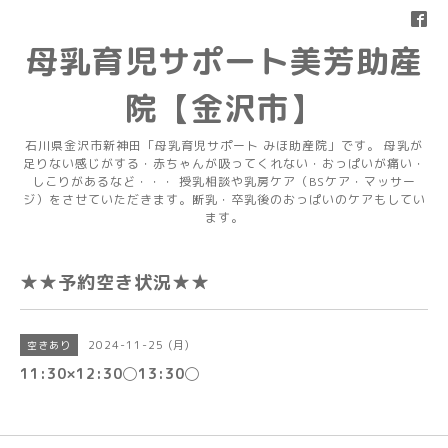
母乳育児サポート美芳助産
院【金沢市】
石川県金沢市新神田「母乳育児サポート みほ助産院」です。 母乳が
足りない感じがする・赤ちゃんが吸ってくれない・おっぱいが痛い・
しこりがあるなど・・・ 授乳相談や乳房ケア（BSケア・マッサー
ジ）をさせていただきます。断乳・卒乳後のおっぱいのケアもしてい
ます。
★★予約空き状況★★
2024-11-25 (月)
空きあり
11:30×12:30◯13:30◯