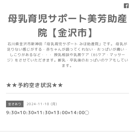
母乳育児サポート美芳助産
院【金沢市】
石川県金沢市新神田「母乳育児サポート みほ助産院」です。 母乳が
足りない感じがする・赤ちゃんが吸ってくれない・おっぱいが痛い・
しこりがあるなど・・・ 授乳相談や乳房ケア（BSケア・マッサー
ジ）をさせていただきます。断乳・卒乳後のおっぱいのケアもしてい
ます。
★★予約空き状況★★
2024-11-18 (月)
空きあり
9:30×10:30×11:30×13:00×14:00◯