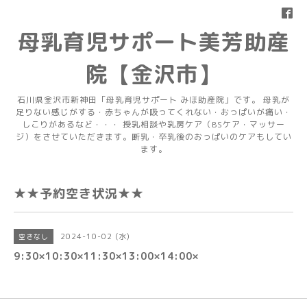
母乳育児サポート美芳助産
院【金沢市】
石川県金沢市新神田「母乳育児サポート みほ助産院」です。 母乳が
足りない感じがする・赤ちゃんが吸ってくれない・おっぱいが痛い・
しこりがあるなど・・・ 授乳相談や乳房ケア（BSケア・マッサー
ジ）をさせていただきます。断乳・卒乳後のおっぱいのケアもしてい
ます。
★★予約空き状況★★
2024-10-02 (水)
空きなし
9:30×10:30×11:30×13:00×14:00×