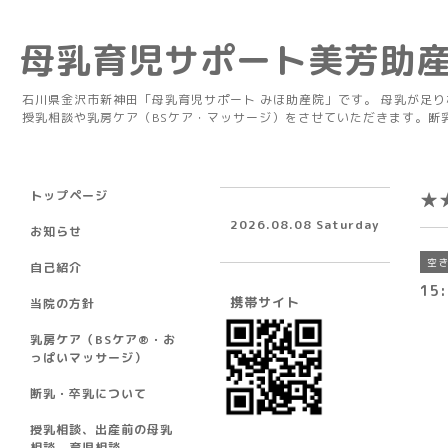
母乳育児サポート美芳助
石川県金沢市新神田「母乳育児サポート みほ助産院」です。 母乳が足
授乳相談や乳房ケア（BSケア・マッサージ）をさせていただきます。断
トップページ
★
2026.08.08 Saturday
お知らせ
空
自己紹介
15:
携帯サイト
当院の方針
乳房ケア（BSケア®︎・お
っぱいマッサージ）
断乳・卒乳について
授乳相談、出産前の母乳
相談、育児相談