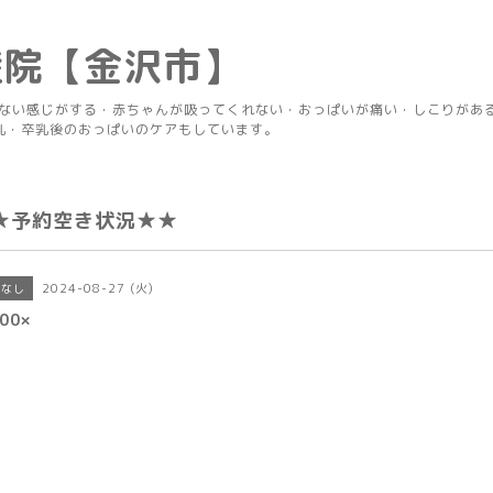
産院【金沢市】
りない感じがする・赤ちゃんが吸ってくれない・おっぱいが痛い・しこりがあ
乳・卒乳後のおっぱいのケアもしています。
★予約空き状況★★
2024-08-27 (火)
きなし
00×