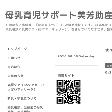
母乳育児サポート美芳助
石川県金沢市新神田「母乳育児サポート みほ助産院」です。 母乳が足
授乳相談や乳房ケア（BSケア・マッサージ）をさせていただきます。断
トップページ
★
2026.08.08 Saturday
お知らせ
空
自己紹介
9:3
携帯サイト
当院の方針
乳房ケア（BSケア®︎・お
っぱいマッサージ）
断乳・卒乳について
授乳相談、出産前の母乳
相談、育児相談