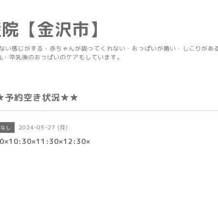
産院【金沢市】
りない感じがする・赤ちゃんが吸ってくれない・おっぱいが痛い・しこりがあ
乳・卒乳後のおっぱいのケアもしています。
★予約空き状況★★
2024-05-27 (月)
きなし
0×10:30×11:30×12:30×