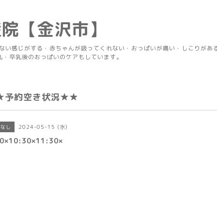
産院【金沢市】
りない感じがする・赤ちゃんが吸ってくれない・おっぱいが痛い・しこりがあ
乳・卒乳後のおっぱいのケアもしています。
★予約空き状況★★
2024-05-15 (水)
きなし
0×10:30×11:30×