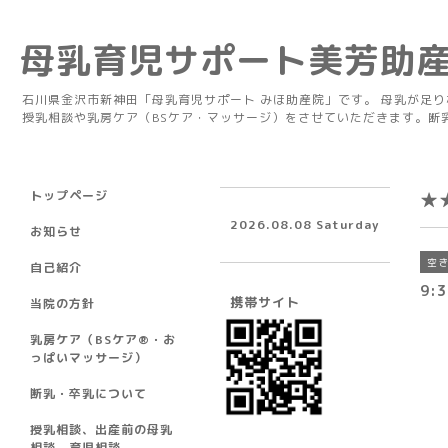
母乳育児サポート美芳助
石川県金沢市新神田「母乳育児サポート みほ助産院」です。 母乳が足
授乳相談や乳房ケア（BSケア・マッサージ）をさせていただきます。断
トップページ
★
2026.08.08 Saturday
お知らせ
空
自己紹介
9:3
携帯サイト
当院の方針
乳房ケア（BSケア®︎・お
っぱいマッサージ）
断乳・卒乳について
授乳相談、出産前の母乳
相談、育児相談