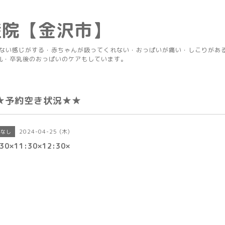
産院【金沢市】
りない感じがする・赤ちゃんが吸ってくれない・おっぱいが痛い・しこりがあ
乳・卒乳後のおっぱいのケアもしています。
★予約空き状況★★
2024-04-25 (木)
きなし
30×11:30×12:30×