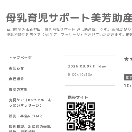
母乳育児サポート美芳助
石川県金沢市新神田「母乳育児サポート みほ助産院」です。 母乳が足
授乳相談や乳房ケア（BSケア・マッサージ）をさせていただきます。断
トップページ
★
2026.08.07 Friday
お知らせ
9:00×10:30×
空
自己紹介
10:
当院の方針
携帯サイト
乳房ケア（BSケア®︎・お
っぱいマッサージ）
断乳・卒乳について
授乳相談、出産前の母乳
相談、育児相談