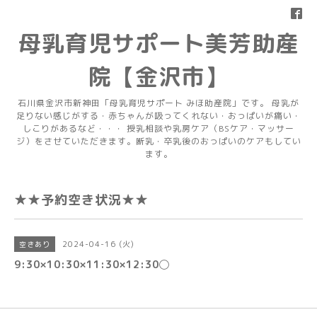
母乳育児サポート美芳助産
院【金沢市】
石川県金沢市新神田「母乳育児サポート みほ助産院」です。 母乳が
足りない感じがする・赤ちゃんが吸ってくれない・おっぱいが痛い・
しこりがあるなど・・・ 授乳相談や乳房ケア（BSケア・マッサー
ジ）をさせていただきます。断乳・卒乳後のおっぱいのケアもしてい
ます。
★★予約空き状況★★
2024-04-16 (火)
空きあり
9:30×10:30×11:30×12:30◯