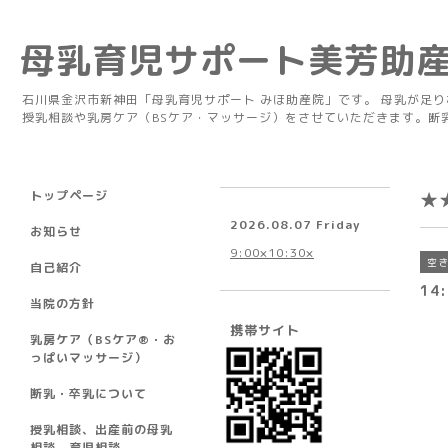
母乳育児サポート美芳助
石川県金沢市新神田「母乳育児サポート みほ助産院」です。 母乳が足
授乳相談や乳房ケア（BSケア・マッサージ）をさせていただきます。断
トップページ
★
2026.08.07 Friday
お知らせ
9:00×10:30×
空
自己紹介
14:
当院の方針
携帯サイト
乳房ケア（BSケア®︎・お
っぱいマッサージ）
断乳・卒乳について
授乳相談、出産前の母乳
相談、育児相談