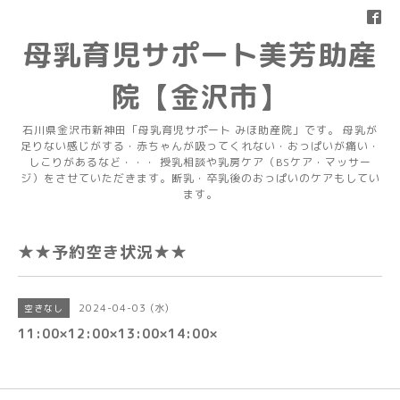
母乳育児サポート美芳助産
院【金沢市】
石川県金沢市新神田「母乳育児サポート みほ助産院」です。 母乳が
足りない感じがする・赤ちゃんが吸ってくれない・おっぱいが痛い・
しこりがあるなど・・・ 授乳相談や乳房ケア（BSケア・マッサー
ジ）をさせていただきます。断乳・卒乳後のおっぱいのケアもしてい
ます。
★★予約空き状況★★
2024-04-03 (水)
空きなし
11:00×12:00×13:00×14:00×