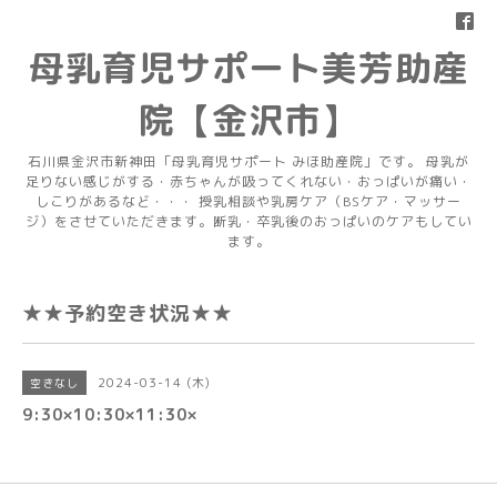
母乳育児サポート美芳助産
院【金沢市】
石川県金沢市新神田「母乳育児サポート みほ助産院」です。 母乳が
足りない感じがする・赤ちゃんが吸ってくれない・おっぱいが痛い・
しこりがあるなど・・・ 授乳相談や乳房ケア（BSケア・マッサー
ジ）をさせていただきます。断乳・卒乳後のおっぱいのケアもしてい
ます。
★★予約空き状況★★
2024-03-14 (木)
空きなし
9:30×10:30×11:30×