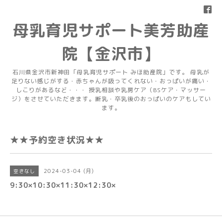
母乳育児サポート美芳助産
院【金沢市】
石川県金沢市新神田「母乳育児サポート みほ助産院」です。 母乳が
足りない感じがする・赤ちゃんが吸ってくれない・おっぱいが痛い・
しこりがあるなど・・・ 授乳相談や乳房ケア（BSケア・マッサー
ジ）をさせていただきます。断乳・卒乳後のおっぱいのケアもしてい
ます。
★★予約空き状況★★
2024-03-04 (月)
空きなし
9:30×10:30×11:30×12:30×